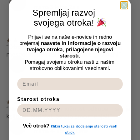
mama 3‑letne Zale
Spremljaj razvoj
svojega otroka!
Prijavi se na naše e-novice in redno
prejemaj
nasvete in informacije o razvoju
“Otrok sam izbere, kaj bo prejel naslednji
tvojega otroka, prilagojene njegovi
mesec. Mene reši iskanja po trgovinah!”
starosti
.
Marko
Pomagaj svojemu otroku rasti z našimi
strokovno oblikovanimi vsebinami.
oče 5‑letnega Nika
Starost otroka
“Najbolj mi je všeč možnost odkupa – sin je
ksilofon obdržal, ostalo smo menjali.”
Urška
Več otrok?
Klikni tukaj za dodajanje starosti vseh
mama 4‑letnega Lene
otrok.