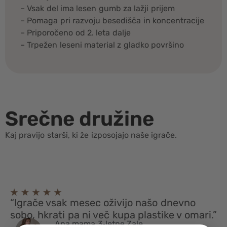
– Vsak del ima lesen gumb za lažji prijem
– Pomaga pri razvoju besedišča in koncentracije
– Priporočeno od 2. leta dalje
– Trpežen leseni material z gladko površino
Srečne družine
Kaj pravijo starši, ki že izposojajo naše igrače.
“Igrače vsak mesec oživijo našo dnevno
sobo, hkrati pa ni več kupa plastike v omari.”
Ana mama 3‑letne Zale