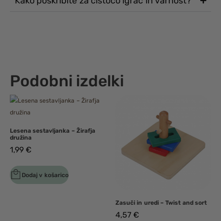
Kako poskribite za čistočo igrač in varnost?
Podobni izdelki
Lesena sestavljanka – Žirafja
družina
1,99
€
Dodaj v košarico
Zasuči in uredi – Twist and sort
4,57
€