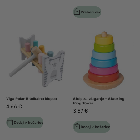
Preberi več
Viga Polar B tolkalna klopca
Stolp za zlaganje – Stacking
Ring Tower
4,66
€
3,57
€
Dodaj v košarico
Dodaj v košarico