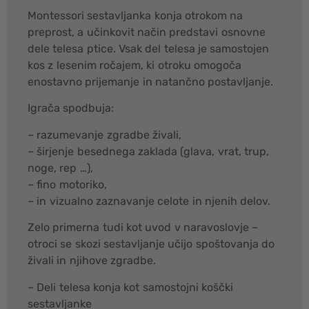
Montessori sestavljanka konja otrokom na
preprost, a učinkovit način predstavi osnovne
dele telesa ptice. Vsak del telesa je samostojen
kos z lesenim ročajem, ki otroku omogoča
enostavno prijemanje in natančno postavljanje.
Igrača spodbuja:
– razumevanje zgradbe živali,
– širjenje besednega zaklada (glava, vrat, trup,
noge, rep …),
– fino motoriko,
– in vizualno zaznavanje celote in njenih delov.
Zelo primerna tudi kot uvod v naravoslovje –
otroci se skozi sestavljanje učijo spoštovanja do
živali in njihove zgradbe.
– Deli telesa konja kot samostojni koščki
sestavljanke