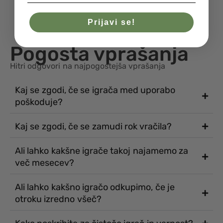
Prijavi se!
Pogosta vprašanja
Hitri odgovori na najpogostejša vprašanja
Kaj se zgodi, če se igrača med uporabo
poškoduje?
Kaj se zgodi, če se zamudi rok vračila?
Ali lahko kakšne igrače takoj najamemo za
več mesecev?
Ali lahko kakšno igračo odkupimo, če je
otroku izredno všeč?