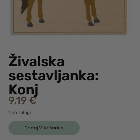
Živalska
sestavljanka:
Konj
9,19
€
1 na zalogi
Dodaj V Košarico