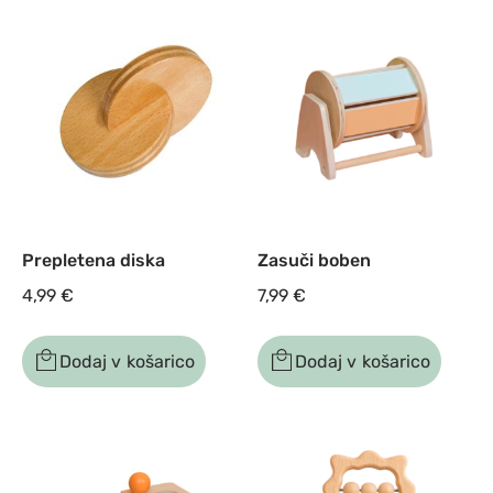
Prepletena diska
Zasuči boben
4,99
€
7,99
€
Dodaj v košarico
Dodaj v košarico