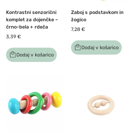
Kontrastni senzorični
Zaboj s podstavkom in
komplet za dojenčke –
žogico
črno-bela + rdeča
7,28
€
3,39
€
Dodaj v košarico
Dodaj v košarico