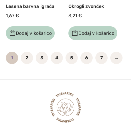
Lesena barvna igrača
Okrogli zvonček
1,67
€
3,21
€
Dodaj v košarico
Dodaj v košarico
1
2
3
4
5
6
7
→