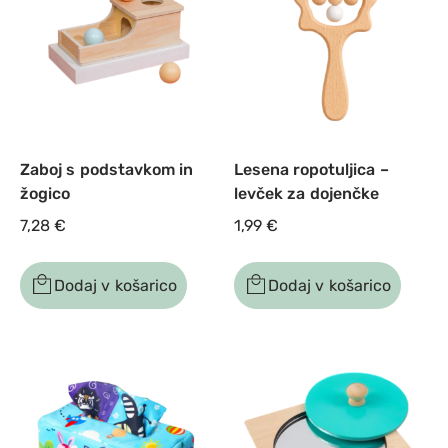
Zaboj s podstavkom in
Lesena ropotuljica –
žogico
levček za dojenčke
7,28
€
1,99
€
Dodaj v košarico
Dodaj v košarico