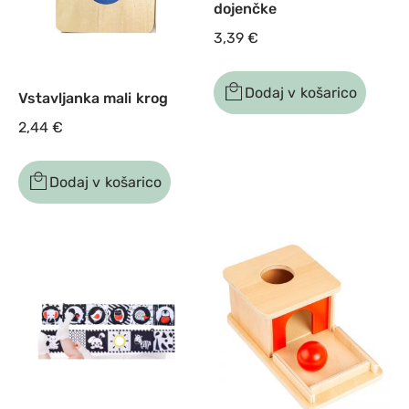
dojenčke
3,39
€
Dodaj v košarico
Vstavljanka mali krog
2,44
€
Dodaj v košarico