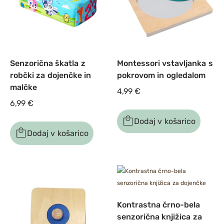
Senzorična škatla z
Montessori vstavljanka s
robčki za dojenčke in
pokrovom in ogledalom
malčke
4,99
€
6,99
€
Dodaj v košarico
Dodaj v košarico
Kontrastna črno-bela
senzorična knjižica za