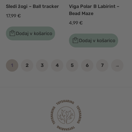
Sledi žogi – Ball tracker
Viga Polar B Labirint –
Bead Maze
17,99
€
4,99
€
Dodaj v košarico
Dodaj v košarico
1
2
3
4
5
6
7
→