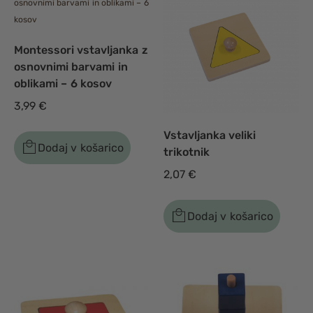
Montessori vstavljanka z
osnovnimi barvami in
oblikami – 6 kosov
3,99
€
Vstavljanka veliki
Dodaj v košarico
trikotnik
2,07
€
Dodaj v košarico