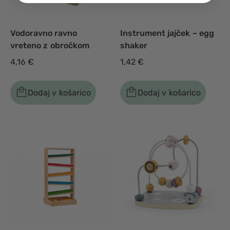
Vodoravno ravno
Instrument jajček – egg
vreteno z obročkom
shaker
4,16
€
1,42
€
Dodaj v košarico
Dodaj v košarico