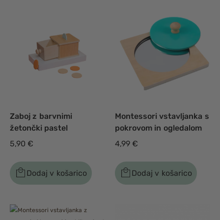
Zaboj z barvnimi
Montessori vstavljanka s
žetončki pastel
pokrovom in ogledalom
5,90
€
4,99
€
Dodaj v košarico
Dodaj v košarico