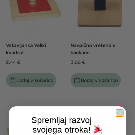
Vstavljanka Veliki
Navpično vreteno s
kvadrat
kockami
2,44
€
3,66
€
Dodaj v košarico
Dodaj v košarico
Spremljaj razvoj
svojega otroka!