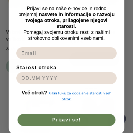
Prijavi se na naše e-novice in redno
prejemaj
nasvete in informacije o razvoju
tvojega otroka, prilagojene njegovi
starosti
.
Vstavljanka krogi, 3
Vstavljanka 3 oblike
Pomagaj svojemu otroku rasti z našimi
strokovno oblikovanimi vsebinami.
velikosti
4,57
€
3,75
€
Dodaj v košarico
Dodaj v košarico
Starost otroka
Več otrok?
Klikni tukaj za dodajanje starosti vseh
otrok.
Prijavi se!