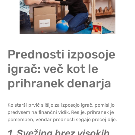
Prednosti izposoje
igrač: več kot le
prihranek denarja
Ko starši prvič slišijo za izposojo igrač, pomislijo
predvsem na finančni vidik. Res je, prihranek je
pomemben, vendar prednosti segajo precej dlje.
1. Svežina brez visokih