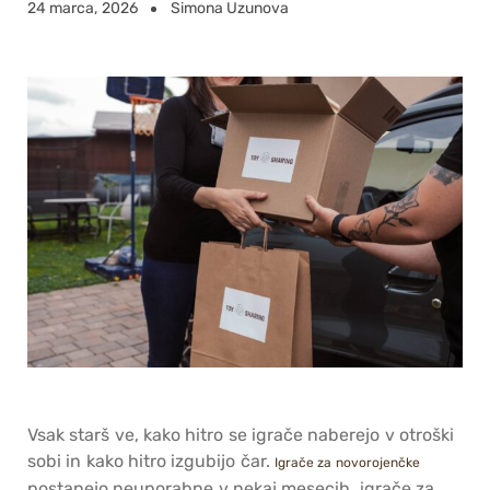
24 marca, 2026
Simona Uzunova
Vsak starš ve, kako hitro se igrače naberejo v otroški
sobi in kako hitro izgubijo čar.
Igrače za novorojenčke
postanejo neuporabne v nekaj mesecih, igrače za