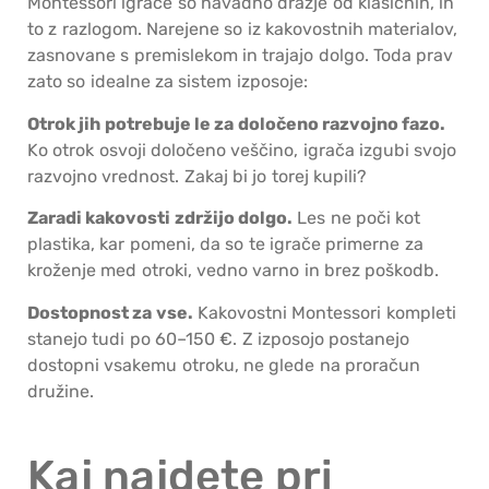
Montessori igrače so navadno dražje od klasičnih, in
to z razlogom. Narejene so iz kakovostnih materialov,
zasnovane s premislekom in trajajo dolgo. Toda prav
zato so idealne za sistem izposoje:
Otrok jih potrebuje le za določeno razvojno fazo.
Ko otrok osvoji določeno veščino, igrača izgubi svojo
razvojno vrednost. Zakaj bi jo torej kupili?
Zaradi kakovosti zdržijo dolgo.
Les ne poči kot
plastika, kar pomeni, da so te igrače primerne za
kroženje med otroki, vedno varno in brez poškodb.
Dostopnost za vse.
Kakovostni Montessori kompleti
stanejo tudi po 60–150 €. Z izposojo postanejo
dostopni vsakemu otroku, ne glede na proračun
družine.
Kaj najdete pri