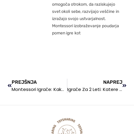
omogoča otrokom, da raziskujejo
svet okoli sebe, razvijajo veščine in
izražajo svojo ustvarjalnost.
Montessori izobraževanje poudarja
pomen igre kot
PREJŠNJA
NAPREJ
Montessori Igrače: Kako Izbrati Prave Igrače Za Razvoj Vašega Otroka
Igrače Za 2 Leti: Katere Res Pomagajo Razvoju (in Katere So Izguba Časa)