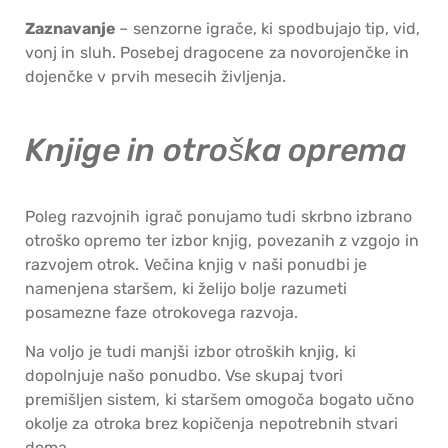
Zaznavanje
– senzorne igrače, ki spodbujajo tip, vid,
vonj in sluh. Posebej dragocene za novorojenčke in
dojenčke v prvih mesecih življenja.
Knjige in otroška oprema
Poleg razvojnih igrač ponujamo tudi skrbno izbrano
otroško opremo ter izbor knjig, povezanih z vzgojo in
razvojem otrok. Večina knjig v naši ponudbi je
namenjena staršem, ki želijo bolje razumeti
posamezne faze otrokovega razvoja.
Na voljo je tudi manjši izbor otroških knjig, ki
dopolnjuje našo ponudbo. Vse skupaj tvori
premišljen sistem, ki staršem omogoča bogato učno
okolje za otroka brez kopičenja nepotrebnih stvari
doma.