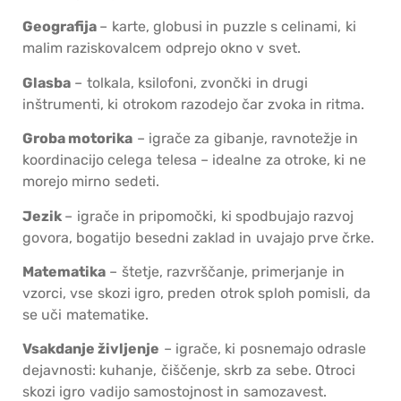
Geografija
– karte, globusi in puzzle s celinami, ki
malim raziskovalcem odprejo okno v svet.
Glasba
– tolkala, ksilofoni, zvončki in drugi
inštrumenti, ki otrokom razodejo čar zvoka in ritma.
Groba motorika
– igrače za gibanje, ravnotežje in
koordinacijo celega telesa – idealne za otroke, ki ne
morejo mirno sedeti.
Jezik
– igrače in pripomočki, ki spodbujajo razvoj
govora, bogatijo besedni zaklad in uvajajo prve črke.
Matematika
– štetje, razvrščanje, primerjanje in
vzorci, vse skozi igro, preden otrok sploh pomisli, da
se uči matematike.
Vsakdanje življenje
– igrače, ki posnemajo odrasle
dejavnosti: kuhanje, čiščenje, skrb za sebe. Otroci
skozi igro vadijo samostojnost in samozavest.