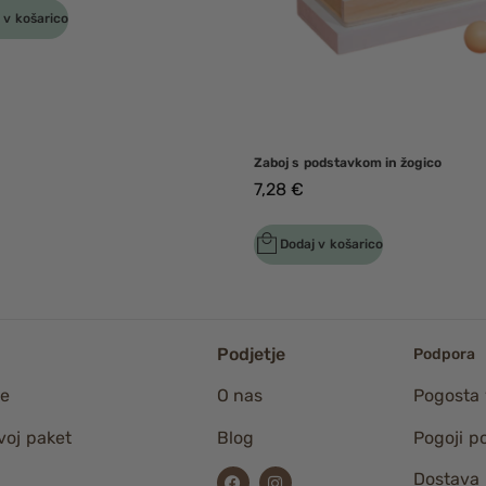
 v košarico
Zaboj s podstavkom in žogico
7,28
€
Dodaj v košarico
Podjetje
Podpora
ne
O nas
Pogosta 
voj paket
Blog
Pogoji p
Dostava i