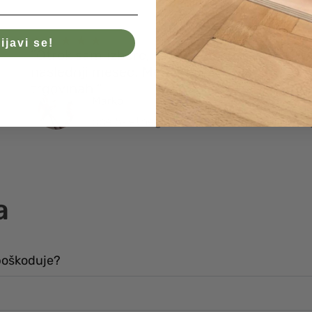
ijavi se!
“Otrok sam izbere, kaj bo prejel
“N
naslednji mesec. Mene reši iskanja po
si
trgovinah!”
me
Marko
oče 5‑letnega Nika
a
 poškoduje?