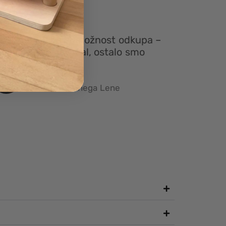
ajbolj mi je všeč možnost odkupa –
n je ksilofon obdržal, ostalo smo
njali.”
Urška
mama 4‑letnega Lene