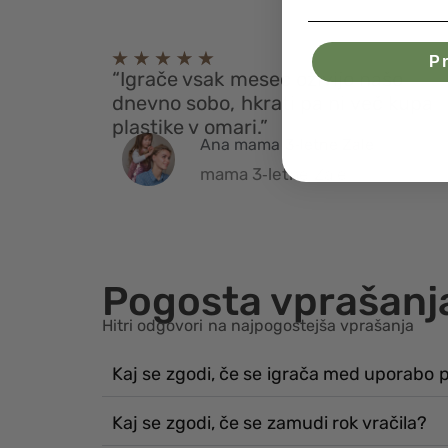
Pr
“Igrače vsak mesec oživijo našo
dnevno sobo, hkrati pa ni več kupa
plastike v omari.”
Ana mama 3‑letne Zale
mama 3‑letne Zale
Pogosta vprašanj
Hitri odgovori na najpogostejša vprašanja
Kaj se zgodi, če se igrača med uporabo
Kaj se zgodi, če se zamudi rok vračila?