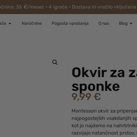
nina: 35 €/mesec • 4 igrače • Dostava in vračilo vključena
ače
Naročnine
Pogosta vprašanja
O nas
Blog
Okvir za 
sponke
9,99
€
Montessori okvir za pripenj
najpogostejših vsakdanjih sp
kot jo najdemo na nahrbtnikih,
razvijajo natančnost prstov, 