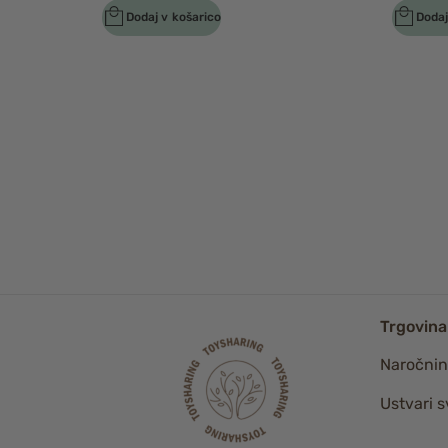
Dodaj v košarico
Dodaj
Trgovina
Naročni
Ustvari s