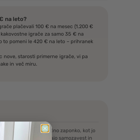
 € na leto?
grače plačevali 100 € na mesec (1.200 €
 4 kakovostne igrače za samo 35 € na
 to pomeni le 420 € na leto – prihranek
 nove, starosti primerne igrače, vi pa
ake in več miru.
– pripenjanja s plastično zaponko, kot jo
jo roka-oko ter pridobivajo samozavest in