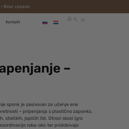
 • Brez vezave
Kontakt
zapenjanje –
anje sponk je zasnovan za učenje ene
retnosti – pripenjanja s plastično zaponko,
 stolčkih, jopičih itd. Otroci skozi igro
koordinacijo roka-oko ter pridobivajo