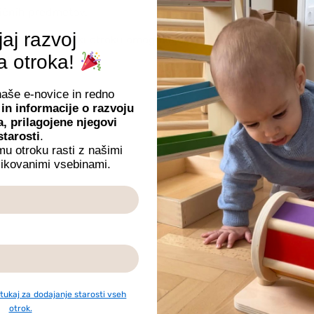
ličnih predmetov.
jaj razvoj
čnih aktivnosti, ki otroku omogočajo ponavljanje, koncentraci
kanine.
a otroka!
naše e-novice in redno
je gibov
in informacije o razvoju
a, prilagojene njegovi
a dalje
starosti
.
o uporabo
u otroku rasti z našimi
likovanimi vsebinami.
i tukaj za dodajanje starosti vseh
otrok.