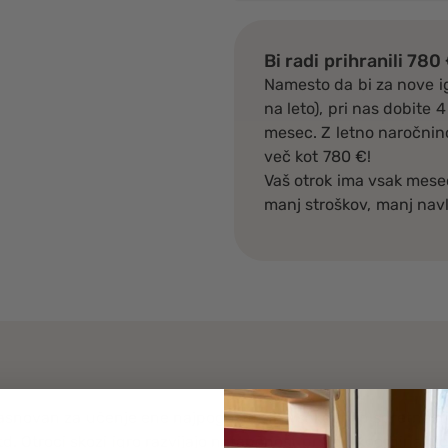
Bi radi prihranili 780
Namesto da bi za nove i
na leto), pri nas dobite
mesec. Z letno naročnino
več kot 780 €!
Vaš otrok ima vsak mesec
manj stroškov, manj navl
zasnovan za učenje ene najpogostejših vsakdanjih spretnosti 
td. Otroci skozi igro razvijajo natančnost prstov, koordinaci