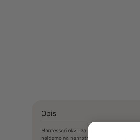
Opis
Montessori okvir za pripenjanje sponk je 
najdemo na nahrbtnikih, stolčkih, jopičih i