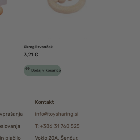
Okrogli zvonček
3,21
€
Dodaj v košarico
Kontakt
vprašanja
info@toysharing.si
oslovanja
T: +386 31 760 525
n plačilo
Voklo 20A, Šenčur,