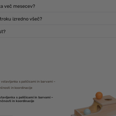
 za več mesecev?
otroku izredno všeč?
st?
tavljanka s paličicami in barvami –
nčnosti in koordinacije