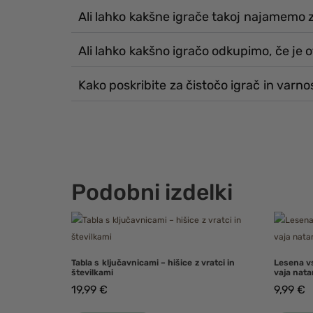
Ali lahko kakšne igrače takoj najamemo
Ali lahko kakšno igračo odkupimo, če je 
Kako poskribite za čistočo igrač in varno
Podobni izdelki
Tabla s ključavnicami – hišice z vratci in
Lesena vs
številkami
vaja nata
19,99
€
9,99
€