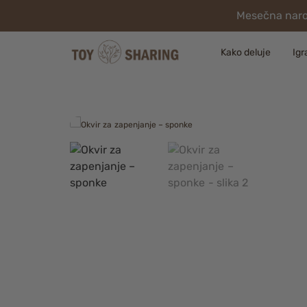
Mesečna naroč
Kako deluje
Igr