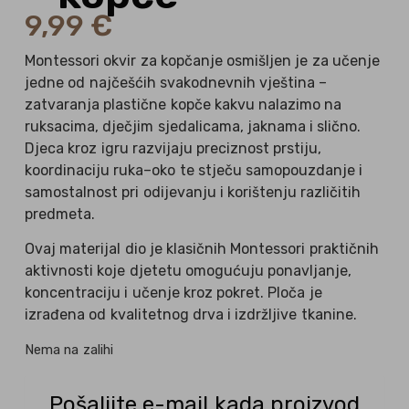
9,99
€
Montessori okvir za kopčanje osmišljen je za učenje
jedne od najčešćih svakodnevnih vještina –
zatvaranja plastične kopče kakvu nalazimo na
ruksacima, dječjim sjedalicama, jaknama i slično.
Djeca kroz igru razvijaju preciznost prstiju,
koordinaciju ruka–oko te stječu samopouzdanje i
samostalnost pri odijevanju i korištenju različitih
predmeta.
Ovaj materijal dio je klasičnih Montessori praktičnih
aktivnosti koje djetetu omogućuju ponavljanje,
koncentraciju i učenje kroz pokret. Ploča je
izrađena od kvalitetnog drva i izdržljive tkanine.
Nema na zalihi
Pošaljite e-mail kada proizvod