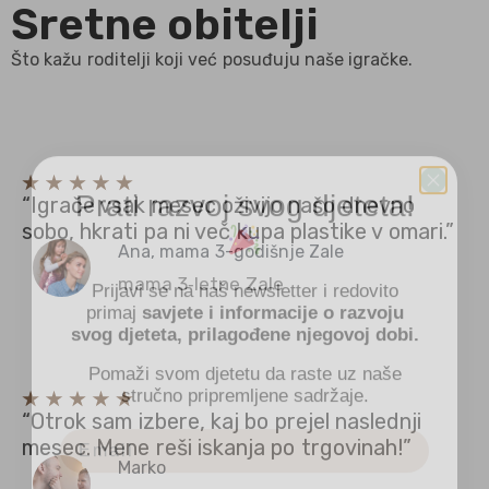
Sretne obitelji
Što kažu roditelji koji već posuđuju naše igračke.
Prati razvoj svog djeteta!
“Igrače vsak mesec oživijo našo dnevno
sobo, hkrati pa ni več kupa plastike v omari.”
Ana, mama 3-godišnje Zale
Prijavi se na naš newsletter i redovito
mama 3‑letne Zale
primaj
savjete i informacije o razvoju
svog djeteta, prilagođene njegovoj dobi.
Pomaži svom djetetu da raste uz naše
stručno pripremljene sadržaje.
“Otrok sam izbere, kaj bo prejel naslednji
mesec. Mene reši iskanja po trgovinah!”
Marko
Dob djeteta