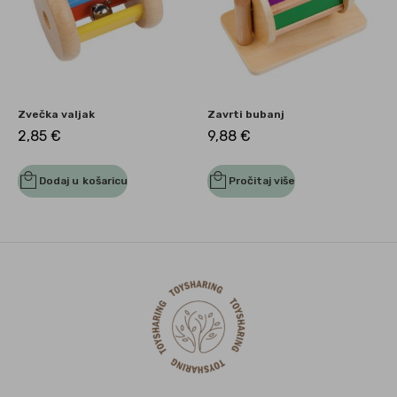
Zvečka valjak
Zavrti bubanj
2,85
€
9,88
€
Dodaj u košaricu
Pročitaj više