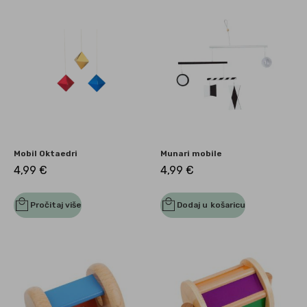
Mobil Oktaedri
Munari mobile
4,99
€
4,99
€
Pročitaj više
Dodaj u košaricu