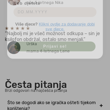
oče 5‑letnega Nika
Više djece?
Klikni ovdje za dodavanje dobi
sve djece.
“Najbolj mi je všeč možnost odkupa – sin je
ksilofon obdržal, ostalo smo menjali.”
Prijavi se!
Urška
mama 4‑letnega Lene
Česta pitanja
Brzi odgovori na najčešća pitanja
Što se dogodi ako se igračka ošteti tijekom
korištenja?