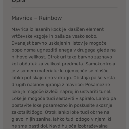
Mavrica – Rainbow
Mavrica iz lesenih kock je klasičen element
vrtčevske vzgoje in paša za vsako sobo.
Dvanajst barvno usklajenih listov je mogoče
popolnoma ugnezditi enega v drugega glede na
njihovo velikost. Otrok uri tako barvno zaznavo
kot občutek za velikost predmeta. Samokontrola
je v samem materialu: le ujemajoče se plošče
lahko potiskajo eno v drugo. Obstaja pa še vrsta
drugih načinov igranja z mavrico: Posamezne
loke je mogoče izvleči naprej in ustvariti tunel.
Loke je mogoče tudi sestaviti v spiralo. Lahko pa
postavite loke posamezno in poskusite skoznje
zakotaliti žogo. Otrok lahko loke tudi obrne na
glavo in jih zaniha, lahko tudi z žogo v njem, ki
ne sme pasti dol. Navdihujoča izobraževalna