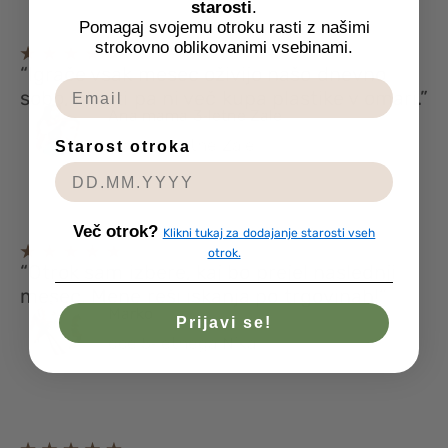
starosti
.
Pomagaj svojemu otroku rasti z našimi
strokovno oblikovanimi vsebinami.
“Igrače vsak mesec oživijo našo dnevno
sobo, hkrati pa ni več kupa plastike v omari.”
Ana mama 3‑letne Zale
mama 3‑letne Zale
Starost otroka
Več otrok?
Klikni tukaj za dodajanje starosti vseh
otrok.
“Otrok sam izbere, kaj bo prejel naslednji
mesec. Mene reši iskanja po trgovinah!”
Marko
Prijavi se!
oče 5‑letnega Nika