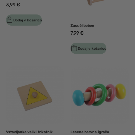
3,99
€
Dodaj v košarico
Zasuči boben
7,99
€
Dodaj v košarico
Vstavljanka veliki trikotnik
Lesena barvna igrača