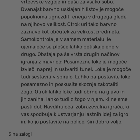
vrtčevske vzgoje in paša za vsako sobo.
Dvanajst barvno usklajenih listov je mogoče
popolnoma ugnezditi enega v drugega glede
na njihovo velikost. Otrok uri tako barvno
zaznavo kot občutek za velikost predmeta.
Samokontrola je v samem materialu: le
ujemajoče se plošče lahko potiskajo eno v
drugo. Obstaja pa še vrsta drugih načinov
igranja z mavrico: Posamezne loke je mogoče
izvleči naprej in ustvariti tunel. Loke je mogoče
tudi sestaviti v spiralo. Lahko pa postavite loke
posamezno in poskusite skoznje zakotaliti
žogo. Otrok lahko loke tudi obrne na glavo in
jih zaniha, lahko tudi z žogo v njem, ki ne sme
pasti dol. Navdihujoča izobraževalna igrača, ki
vas spodbuja k ustvarjanju lastnih idej za igro
in, ko jo postavite na polico, širi dobro voljo.
5 na zalogi