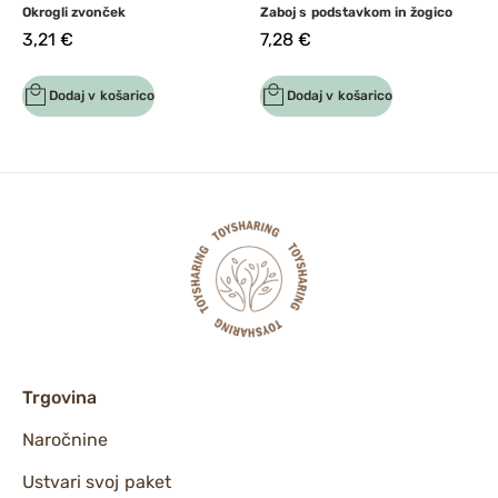
Okrogli zvonček
Zaboj s podstavkom in žogico
3,21
€
7,28
€
Dodaj v košarico
Dodaj v košarico
Trgovina
Naročnine
Ustvari svoj paket