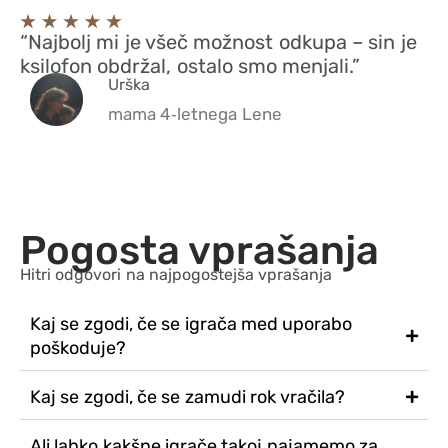
“Najbolj mi je všeč možnost odkupa – sin je
ksilofon obdržal, ostalo smo menjali.”
Urška
mama 4‑letnega Lene
Pogosta vprašanja
Hitri odgovori na najpogostejša vprašanja
Kaj se zgodi, če se igrača med uporabo
poškoduje?
Kaj se zgodi, če se zamudi rok vračila?
Ali lahko kakšne igrače takoj najamemo za