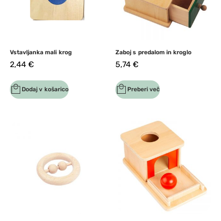
Vstavljanka mali krog
Zaboj s predalom in kroglo
2,44
€
5,74
€
Dodaj v košarico
Preberi več