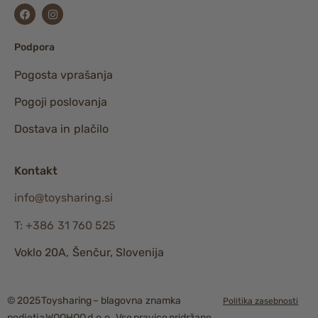
Podpora
Pogosta vprašanja
Pogoji poslovanja
Dostava in plačilo
Kontakt
info@toysharing.si
T: +386 31 760 525
Voklo 20A, Šenčur, Slovenija
© 2025 Toysharing – blagovna znamka
Politika zasebnosti
podjetja WOOHOO d.o.o., Vse pravice pridržane.