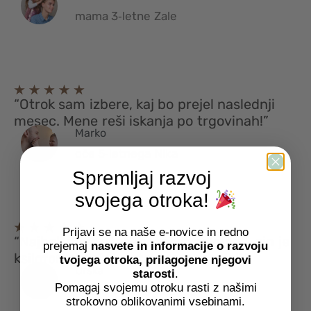
mama 3‑letne Zale
“Otrok sam izbere, kaj bo prejel naslednji
mesec. Mene reši iskanja po trgovinah!”
Marko
oče 5‑letnega Nika
Spremljaj razvoj
svojega otroka!
Prijavi se na naše e-novice in redno
“Najbolj mi je všeč možnost odkupa – sin je
prejemaj
nasvete in informacije o razvoju
ksilofon obdržal, ostalo smo menjali.”
tvojega otroka, prilagojene njegovi
Urška
starosti
.
Pomagaj svojemu otroku rasti z našimi
mama 4‑letnega Lene
strokovno oblikovanimi vsebinami.