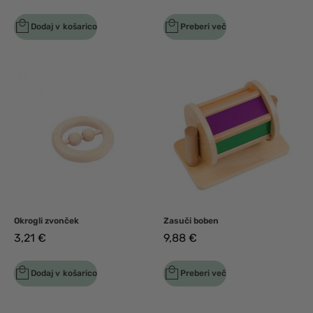
Dodaj v košarico
Preberi več
Okrogli zvonček
Zasuči boben
3,21
€
9,88
€
Dodaj v košarico
Preberi več