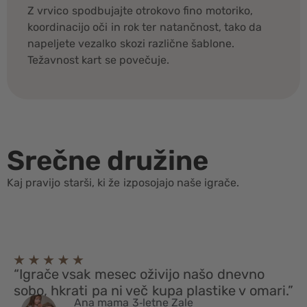
Z vrvico spodbujajte otrokovo fino motoriko,
koordinacijo oči in rok ter natančnost, tako da
napeljete vezalko skozi različne šablone.
Težavnost kart se povečuje.
Srečne družine
Kaj pravijo starši, ki že izposojajo naše igrače.
“Igrače vsak mesec oživijo našo dnevno
sobo, hkrati pa ni več kupa plastike v omari.”
Ana mama 3‑letne Zale