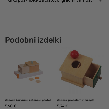
Kako poskribite za čistočo igrač in varnost?
Podobni izdelki
Zaboj z barvnimi žetončki pastel
Zaboj s predalom in kroglo
5,90
€
5,74
€