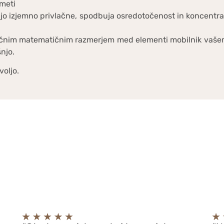
meti
ijo izjemno privlačne, spodbuja osredotočenost in koncentrac
tančnim matematičnim razmerjem med elementi mobilnik vaše
njo.
voljo.