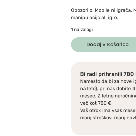
Opozorilo: Mobile ni igrača. 
manipulacijo ali igro.
1 na zalogi
Dodaj V Košarico
Bi radi prihranili 780
Namesto da bi za nove i
na leto), pri nas dobite
mesec. Z letno naročnino
več kot 780 €!
Vaš otrok ima vsak mesec
manj stroškov, manj navl