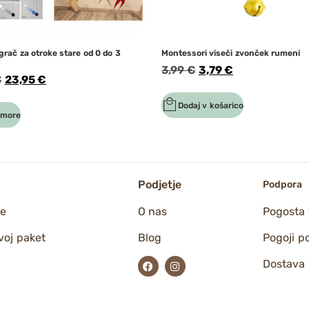
grač za otroke stare od 0 do 3
Montessori viseči zvonček rumeni
3,99
€
3,79
€
€
23,95
€
Dodaj v košarico
 more
Podjetje
Podpora
ne
O nas
Pogosta 
voj paket
Blog
Pogoji p
Dostava i