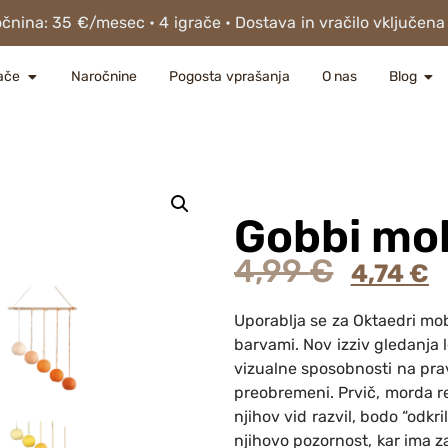
nina: 35 €/mesec • 4 igrače • Dostava in vračilo vključena
ače
Naročnine
Pogosta vprašanja
O nas
Blog
Gobbi mob
4,99
€
4,74
€
Uporablja se za Oktaedri mob
barvami. Nov izziv gledanja 
vizualne sposobnosti na prav
preobremeni. Prvič, morda re
njihov vid razvil, bodo “odkril
njihovo pozornost, kar ima 