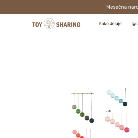
Mesečna naroč
Kako deluje
Igr