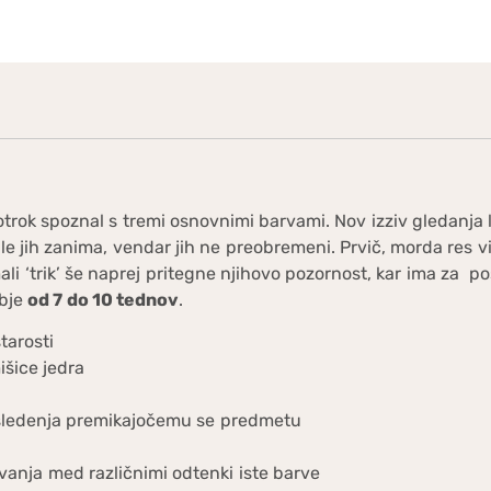
 otrok spoznal s tremi osnovnimi barvami. Nov izziv gledanja
e jih zanima, vendar jih ne preobremeni. Prvič, morda res vi
a mali ‘trik’ še naprej pritegne njihovo pozornost, kar ima za
obje
od 7 do 10 tednov
.
tarosti
išice jedra
sledenja premikajočemu se predmetu
vanja med različnimi odtenki iste barve