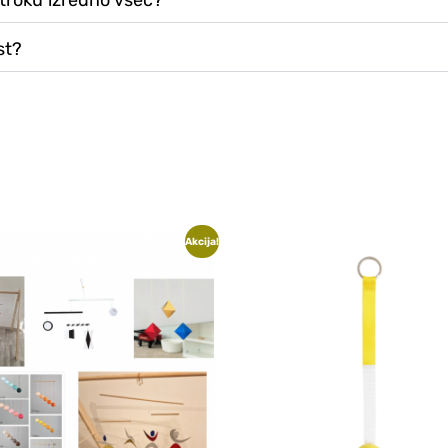
otroku izredno všeč?
st?
Akcija!