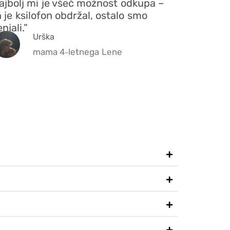
ajbolj mi je všeč možnost odkupa –
n je ksilofon obdržal, ostalo smo
njali.”
Urška
mama 4‑letnega Lene