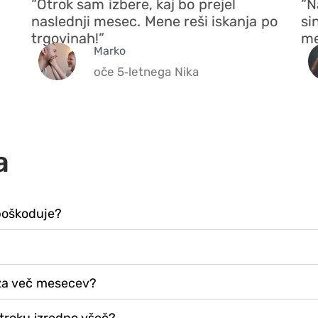
“Otrok sam izbere, kaj bo prejel
“N
naslednji mesec. Mene reši iskanja po
si
trgovinah!”
me
Marko
oče 5‑letnega Nika
a
 poškoduje?
 za več mesecev?