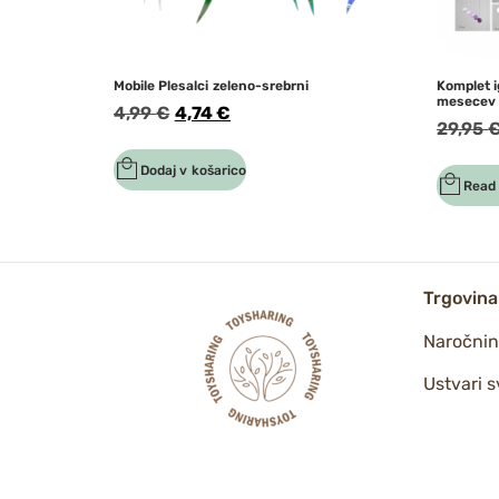
Mobile Plesalci zeleno-srebrni
Komplet i
mesecev
4,99
€
4,74
€
29,95
Dodaj v košarico
Read
Trgovina
Naročni
Ustvari s