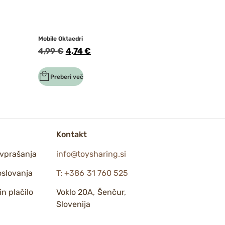
Mobile Oktaedri
4,99
€
4,74
€
Preberi več
Kontakt
vprašanja
info@toysharing.si
oslovanja
T: +386 31 760 525
n plačilo
Voklo 20A, Šenčur,
Slovenija