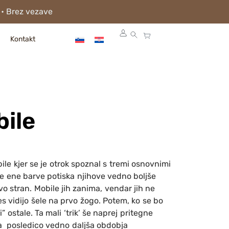
 • Brez vezave
Kontakt
ile
ile kjer se je otrok spoznal s tremi osnovnimi
le ene barve potiska njihove vedno boljše
o stran. Mobile jih zanima, vendar jih ne
s vidijo šele na prvo žogo. Potem, ko se bo
i” ostale. Ta mali ‘trik’ še naprej pritegne
za posledico vedno daljša obdobja