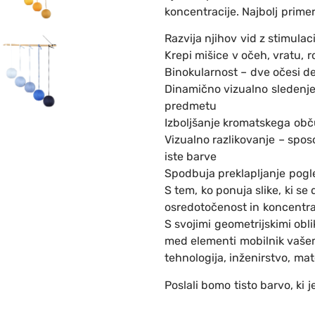
koncentracije. Najbolj prime
Razvija njihov vid z stimulac
Krepi mišice v očeh, vratu, r
Binokularnost – dve očesi de
Dinamično vizualno sledenj
predmetu
Izboljšanje kromatskega obč
Vizualno razlikovanje – spos
iste barve
Spodbuja preklapljanje pog
S tem, ko ponuja slike, ki s
osredotočenost in koncentraci
S svojimi geometrijskimi ob
med elementi mobilnik vaše
tehnologija, inženirstvo, mat
Poslali bomo tisto barvo, ki j