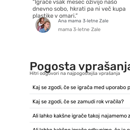
“Igrače vsak mesec oživijo našo
dnevno sobo, hkrati pa ni več kupa
plastike v omari.”
Ana mama 3‑letne Zale
mama 3‑letne Zale
Pogosta vprašanj
Hitri odgovori na najpogostejša vprašanja
Kaj se zgodi, če se igrača med uporabo
Kaj se zgodi, če se zamudi rok vračila?
Ali lahko kakšne igrače takoj najamemo