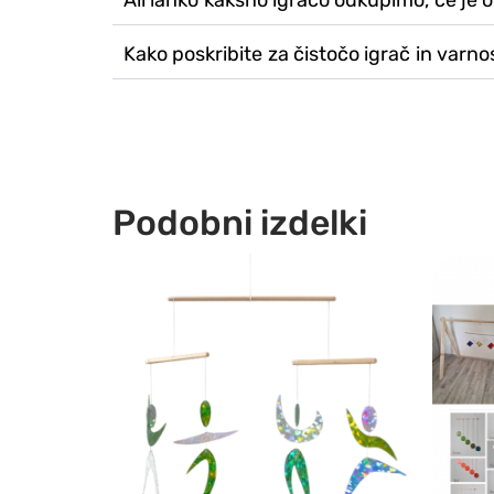
Ali lahko kakšno igračo odkupimo, če je 
Kako poskribite za čistočo igrač in varno
Podobni izdelki