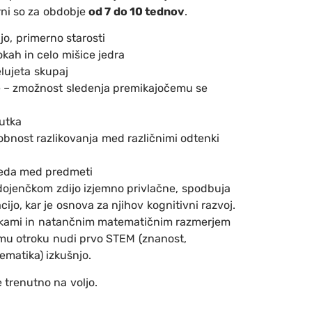
rni so za obdobje
od 7 do 10 tednov
.
ijo, primerno starosti
okah in celo mišice jedra
lujeta skupaj
e – zmožnost sledenja premikajočemu se
utka
obnost razlikovanja med različnimi odtenki
leda med predmeti
e dojenčkom zdijo izjemno privlačne, spodbuja
jo, kar je osnova za njihov kognitivni razvoj.
likami in natančnim matematičnim razmerjem
mu otroku nudi prvo STEM (znanost,
ematika) izkušnjo.
e trenutno na voljo.