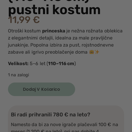
pustni kostum
11,99
€
Otroški kostum
princeska
je nežna rožnata oblekica
z elegantnimi detajli, idealna za male pravljične
junakinje. Popolna izbira za pust, rojstnodnevne
zabave ali igrivo preoblačenje doma
Velikost:
5–6 let (
110–116 cm
)
1 na zalogi
Dodaj V Košarico
Bi radi prihranili 780 € na leto?
Namesto da bi za nove igrače plačevali 100 € na
mesec (1.200 € na leto), pri nas dobite 4