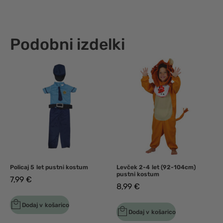
Podobni izdelki
Policaj 5 let pustni kostum
Levček 2-4 let (92-104cm)
pustni kostum
7,99
€
8,99
€
Dodaj v košarico
Dodaj v košarico