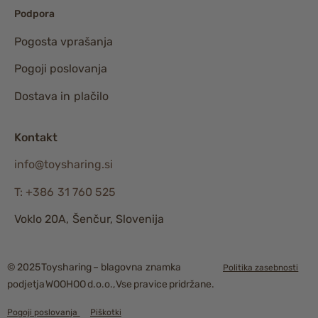
Podpora
Pogosta vprašanja
Pogoji poslovanja
Dostava in plačilo
Kontakt
info@toysharing.si
T: +386 31 760 525
Voklo 20A, Šenčur, Slovenija
© 2025 Toysharing – blagovna znamka
Politika zasebnosti
podjetja WOOHOO d.o.o., Vse pravice pridržane.
Pogoji poslovanja
Piškotki