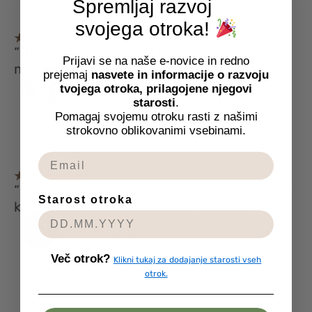
Spremljaj razvoj
svojega otroka!
“Otrok sam izbere, kaj bo prejel naslednji
Prijavi se na naše e-novice in redno
mesec. Mene reši iskanja po trgovinah!”
prejemaj
nasvete in informacije o razvoju
Marko
tvojega otroka, prilagojene njegovi
oče 5‑letnega Nika
starosti
.
Pomagaj svojemu otroku rasti z našimi
strokovno oblikovanimi vsebinami.
“Najbolj mi je všeč možnost odkupa – sin je
Starost otroka
ksilofon obdržal, ostalo smo menjali.”
Urška
mama 4‑letnega Lene
Več otrok?
Klikni tukaj za dodajanje starosti vseh
otrok.