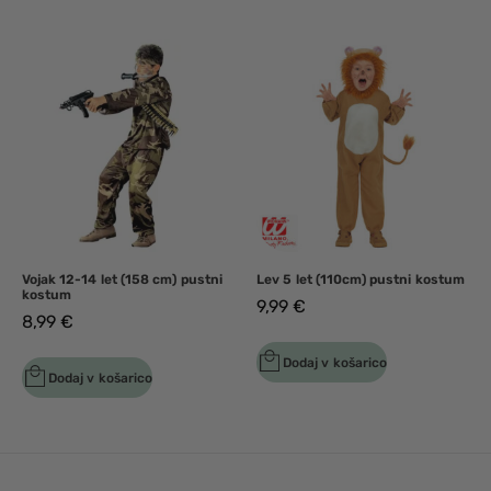
Vojak 12-14 let (158 cm) pustni
Lev 5 let (110cm) pustni kostum
kostum
9,99
€
8,99
€
Dodaj v košarico
Dodaj v košarico