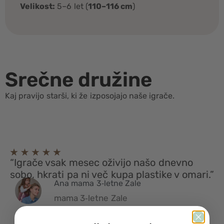
Velikost:
5–6 let (
110–116 cm
)
Srečne družine
Kaj pravijo starši, ki že izposojajo naše igrače.
“Igrače vsak mesec oživijo našo dnevno
sobo, hkrati pa ni več kupa plastike v omari.”
Ana mama 3‑letne Zale
mama 3‑letne Zale