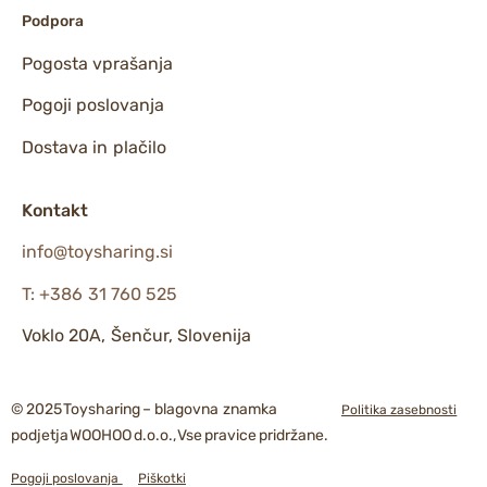
Podpora
Pogosta vprašanja
Pogoji poslovanja
Dostava in plačilo
Kontakt
info@toysharing.si
T: +386 31 760 525
Voklo 20A, Šenčur, Slovenija
© 2025 Toysharing – blagovna znamka
Politika zasebnosti
podjetja WOOHOO d.o.o., Vse pravice pridržane.
Pogoji poslovanja
Piškotki