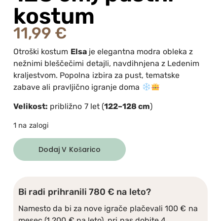
kostum
11,99
€
Otroški kostum
Elsa
je elegantna modra obleka z
nežnimi bleščečimi detajli, navdihnjena z Ledenim
kraljestvom. Popolna izbira za pust, tematske
zabave ali pravljično igranje doma
Velikost:
približno 7 let (
122–128 cm
)
1 na zalogi
Dodaj V Košarico
Bi radi prihranili 780 € na leto?
Namesto da bi za nove igrače plačevali 100 € na
mesec (1.200 € na leto), pri nas dobite 4