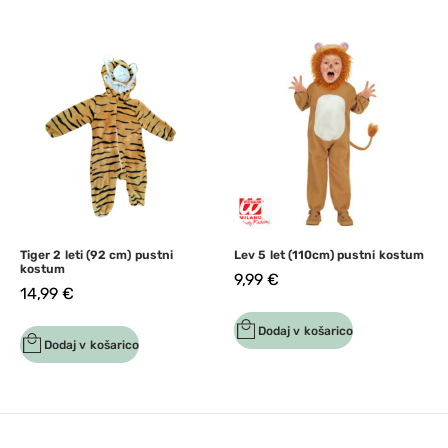
Tiger 2 leti (92 cm) pustni
Lev 5 let (110cm) pustni kostum
kostum
9,99
€
14,99
€
Dodaj v košarico
Dodaj v košarico