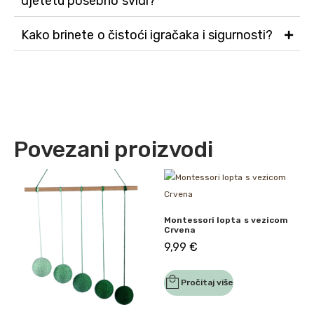
djetetu posebno svidi?
Kako brinete o čistoći igračaka i sigurnosti?
Povezani proizvodi
Montessori lopta s vezicom
Crvena
9,99
€
Pročitaj više