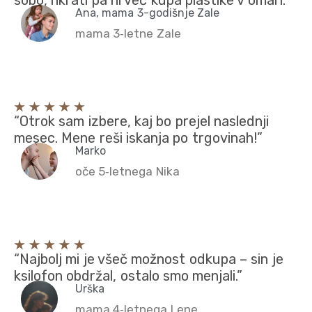
sobo, hkrati pa ni več kupa plastike v omari.”
Ana, mama 3-godišnje Zale
mama 3‑letne Zale
“Otrok sam izbere, kaj bo prejel naslednji
mesec. Mene reši iskanja po trgovinah!”
Marko
oče 5‑letnega Nika
“Najbolj mi je všeč možnost odkupa – sin je
ksilofon obdržal, ostalo smo menjali.”
Urška
mama 4‑letnega Lene