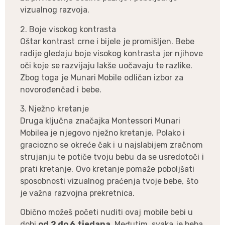
vizualnog razvoja.
2. Boje visokog kontrasta
Oštar kontrast crne i bijele je promišljen. Bebe
radije gledaju boje visokog kontrasta jer njihove
oči koje se razvijaju lakše uočavaju te razlike.
Zbog toga je Munari Mobile odličan izbor za
novorođenčad i bebe.
3. Nježno kretanje
Druga ključna značajka Montessori Munari
Mobilea je njegovo nježno kretanje. Polako i
graciozno se okreće čak i u najslabijem zračnom
strujanju te potiče tvoju bebu da se usredotoči i
prati kretanje. Ovo kretanje pomaže poboljšati
sposobnosti vizualnog praćenja tvoje bebe, što
je važna razvojna prekretnica.
Obično možeš početi nuditi ovaj mobile bebi u
dobi
od 2 do 6 tjedana
. Međutim, svaka je beba