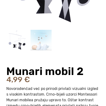
Munari mobil 2
4,99
€
Novorođenčad već po prirodi privlači vizualni izgled
s visokim kontrastom. Crno-bijeli uzorci Montessori
Munari mobilea pružaju upravo to. Oštar kontrast
između crno-bijelih elemenata privlači pažnju tvoje