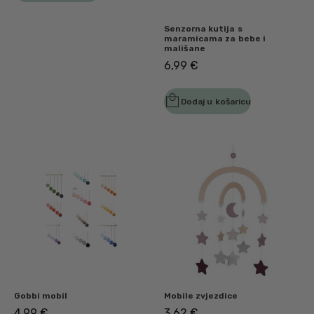
Senzorna kutija s
maramicama za bebe i
mališane
6,99
€
Dodaj u košaricu
Gobbi mobil
Mobile zvjezdice
4,99
€
3,62
€