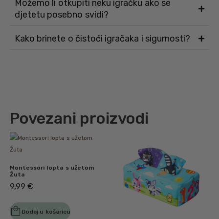
Možemo li otkupiti neku igračku ako se
djetetu posebno svidi?
Kako brinete o čistoći igračaka i sigurnosti?
Povezani proizvodi
Montessori lopta s užetom
Žuta
9,99
€
Dodaj u košaricu