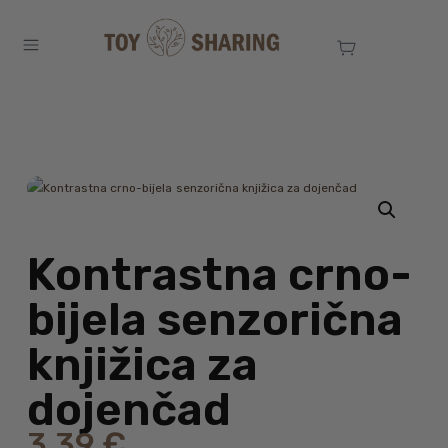
Kontrastna crno-
bijela senzorična
knjižica za
dojenčad
3,39
€