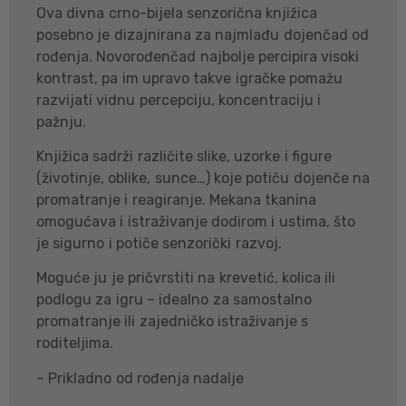
Ova divna crno-bijela senzorična knjižica
posebno je dizajnirana za najmlađu dojenčad od
rođenja. Novorođenčad najbolje percipira visoki
kontrast, pa im upravo takve igračke pomažu
razvijati vidnu percepciju, koncentraciju i
pažnju.
Knjižica sadrži različite slike, uzorke i figure
(životinje, oblike, sunce…) koje potiču dojenče na
promatranje i reagiranje. Mekana tkanina
omogućava i istraživanje dodirom i ustima, što
je sigurno i potiče senzorički razvoj.
Moguće ju je pričvrstiti na krevetić, kolica ili
podlogu za igru – idealno za samostalno
promatranje ili zajedničko istraživanje s
roditeljima.
– Prikladno od rođenja nadalje