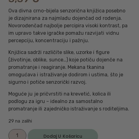
Ova divna crno-bijela senzorična knjižica posebno
je dizajnirana za najmlađu dojenčad od rođenja.
Novorođenčad najbolje percipira visoki kontrast, pa
im upravo takve igračke pomažu razvijati vidnu
percepciju, koncentraciju i pažnju.
Knjižica sadrži različite slike, uzorke i figure
(životinje, oblike, sunce…) koje potiču dojenče na
promatranje i reagiranje. Mekana tkanina
omogućava i istraživanje dodirom i ustima, što je
sigurno i potiče senzorički razvoj.
Moguće ju je pričvrstiti na krevetić, kolica ili
podlogu za igru – idealno za samostalno
promatranje ili zajedničko istraživanje s roditeljima.
29 na zalihi
Dodaj U Košaricu