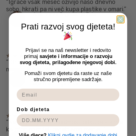
“Igrače vsak mesec oživijo našo dnevno
sobo, hkrati pa ni več kupa plastike v omari.”
Ana, mama 3-godišnje Zale
mama 3‑letne Zale
Prati razvoj svog djeteta!
Prijavi se na naš newsletter i redovito
primaj
savjete i informacije o razvoju
“Otrok sam izbere, kaj bo prejel naslednji
svog djeteta, prilagođene njegovoj dobi.
mesec. Mene reši iskanja po trgovinah!”
Pomaži svom djetetu da raste uz naše
Marko
stručno pripremljene sadržaje.
oče 5‑letnega Nika
Dob djeteta
“Najbolj mi je všeč možnost odkupa – sin je
ksilofon obdržal, ostalo smo menjali.”
Urška
Više djece?
Klikni ovdje za dodavanje dobi