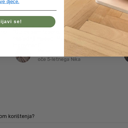
ve djece.
ijavi se!
vno
“Otrok sam izbere, kaj bo prejel
“N
naslednji mesec. Mene reši iskanja po
si
trgovinah!”
men
Marko
oče 5‑letnega Nika
kom korištenja?