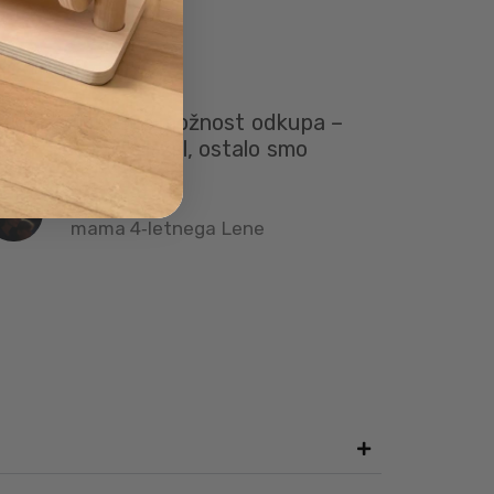
ajbolj mi je všeč možnost odkupa –
n je ksilofon obdržal, ostalo smo
jali.”
Urška
mama 4‑letnega Lene