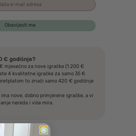
80 € godišnje?
€ mjesečno za nove igračke (1.200 €
ate 4 kvalitetne igračke za samo 35 €
pretplatom to znači samo 420 € godišnje
 ima nove, dobno primjerene igračke, a vi
nje nereda i više mira.