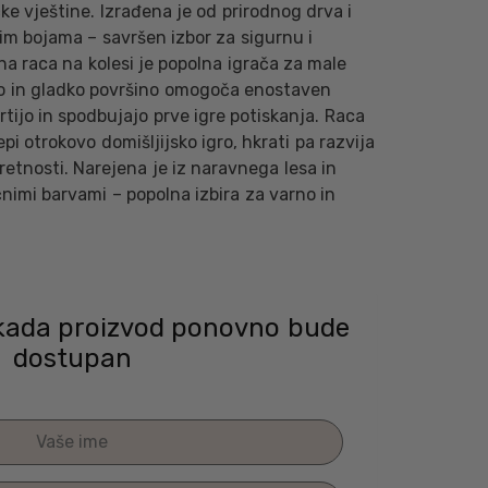
ke vještine. Izrađena je od prirodnog drva i
im bojama – savršen izbor za sigurnu i
na raca na kolesi je popolna igrača za male
iko in gladko površino omogoča enostaven
rtijo in spodbujajo prve igre potiskanja. Raca
 otrokovo domišljijsko igro, hkrati pa razvija
retnosti. Narejena je iz naravnega lesa in
nimi barvami – popolna izbira za varno in
l kada proizvod ponovno bude
dostupan