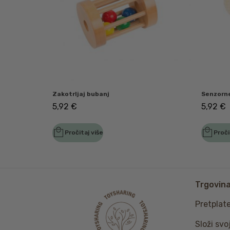
Zakotrljaj bubanj
Senzorne
5,92
€
5,92
€
Pročitaj više
Proči
Trgovin
Pretplat
Složi svo