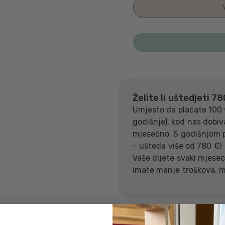
Želite li uštedjeti 7
Umjesto da plaćate 100 
godišnje), kod nas dobiv
mjesečno. S godišnjom 
– ušteda više od 780 €!
Vaše dijete svaki mjesec
imate manje troškova, ma