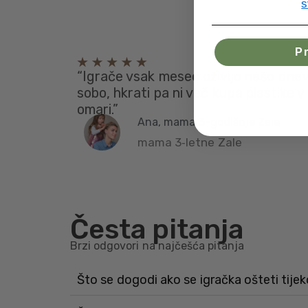
s
Pr
“Igrače vsak mesec oživijo našo dne
sobo, hkrati pa ni več kupa plastike v
omari.”
Ana, mama 3-godišnje Zale
mama 3‑letne Zale
Česta pitanja
Brzi odgovori na najčešća pitanja
Što se dogodi ako se igračka ošteti tije