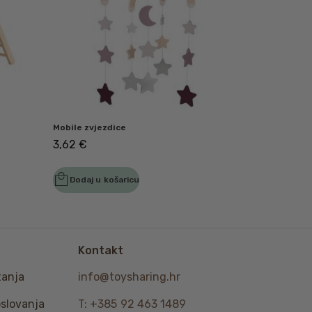
Mobile zvjezdice
3,62
€
Dodaj u košaricu
Kontakt
tanja
info@toysharing.hr
oslovanja
T: +385 92 463 1489