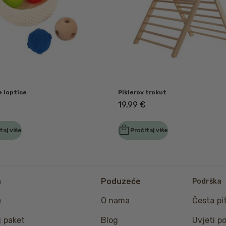
 loptice
Piklerov trokut
19,99
€
taj više
Pročitaj više
a
Poduzeće
Podrška
e
O nama
Česta pi
j paket
Blog
Uvjeti p