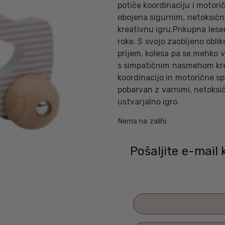
potiče koordinaciju i motorič
obojena sigurnim, netoksičn
kreativnu igru.Prikupna lese
roke. S svojo zaobljeno obl
prijem, kolesa pa se mehko v
s simpatičnim nasmehom krepi
koordinacijo in motorične sp
pobarvan z varnimi, netoksič
ustvarjalno igro.
Nema na zalihi
Pošaljite e-mai