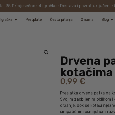
a: 35 €/mjesečno • 4 igračke • Dostava i povrat uključeni • 
Igračke
Pretplate
Česta pitanja
O nama
Blog
Drvena p
kotačima
0,99
€
Preslatka drvena patka na k
Svojim zaobljenim oblikom 
držanje, dok se kotači nježn
simpatičnim osmijehom razvi