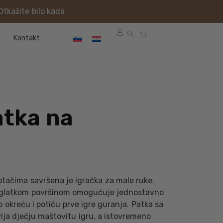
Otkažite bilo kada
Kontakt
atka na
otačima savršena je igračka za male ruke.
i glatkom površinom omogućuje jednostavno
o okreću i potiču prve igre guranja. Patka sa
ja dječju maštovitu igru, a istovremeno