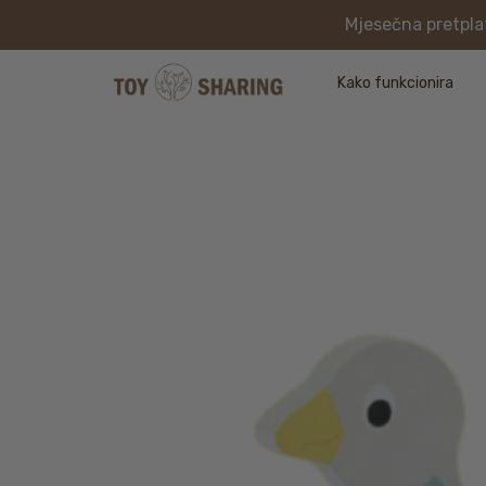
Mjesečna pretplat
Kako funkcionira