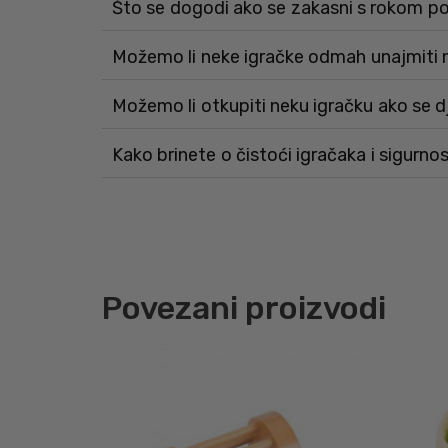
Što se dogodi ako se zakasni s rokom p
Možemo li neke igračke odmah unajmiti 
Možemo li otkupiti neku igračku ako se 
Kako brinete o čistoći igračaka i sigurnos
Povezani proizvodi