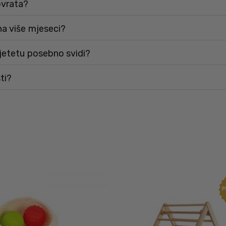
ovrata?
na više mjeseci?
djetetu posebno svidi?
ti?