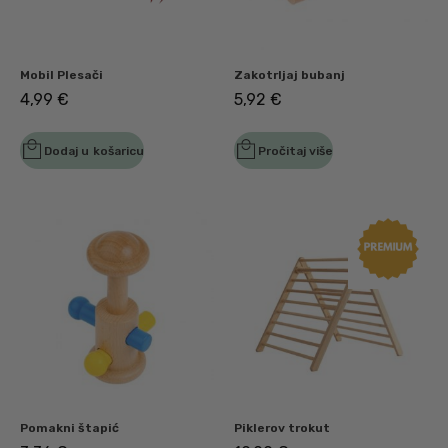
Mobil Plesači
Zakotrljaj bubanj
4,99
€
5,92
€
Dodaj u košaricu
Pročitaj više
Pomakni štapić
Piklerov trokut