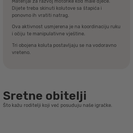
Materijal za razvoj motorike kod male djece.
Dijete treba skinuti kolutove sa štapića i
ponovno ih vratiti natrag.
Ova aktivnost usmjerena je na koordinaciju ruku
i očiju te manipulativne vještine.
Tri obojena koluta postavljaju se na vodoravno
vreteno.
Sretne obitelji
Što kažu roditelji koji već posuđuju naše igračke.