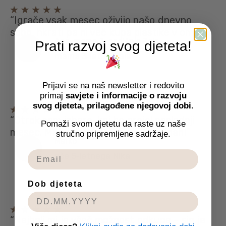
“Igrače vsak mesec oživijo našo dnevno
sobo, hkrati pa ni več kupa plastike v omari.”
Ana, mama 3-godišnje Zale
Prati razvoj svog djeteta!
mama 3‑letne Zale
Prijavi se na naš newsletter i redovito
primaj
savjete i informacije o razvoju
svog djeteta, prilagođene njegovoj dobi.
“Otrok sam izbere, kaj bo prejel naslednji
Pomaži svom djetetu da raste uz naše
mesec. Mene reši iskanja po trgovinah!”
stručno pripremljene sadržaje.
Marko
oče 5‑letnega Nika
Dob djeteta
“Najbolj mi je všeč možnost odkupa – sin je