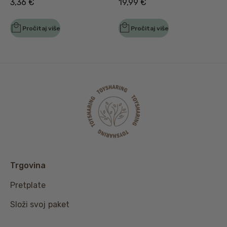
3,36
€
19,99
€
Pročitaj više
Pročitaj više
Trgovina
Pretplate
Složi svoj paket