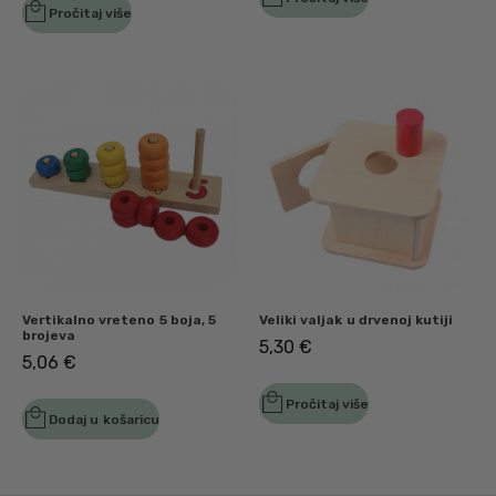
Pročitaj više
Vertikalno vreteno 5 boja, 5
Veliki valjak u drvenoj kutiji
brojeva
5,30
€
5,06
€
Pročitaj više
Dodaj u košaricu