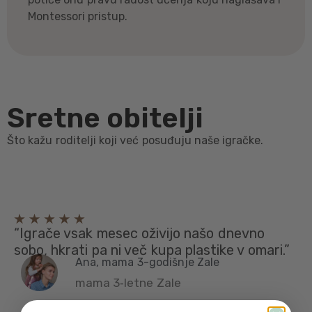
Montessori pristup.
Sretne obitelji
Što kažu roditelji koji već posuđuju naše igračke.
“Igrače vsak mesec oživijo našo dnevno
sobo, hkrati pa ni več kupa plastike v omari.”
Ana, mama 3-godišnje Zale
mama 3‑letne Zale