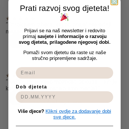
Prati razvoj svog djeteta!
“Otrok sam izbere, kaj bo prejel naslednji
Prijavi se na naš newsletter i redovito
mesec. Mene reši iskanja po trgovinah!”
primaj
savjete i informacije o razvoju
Marko
svog djeteta, prilagođene njegovoj dobi.
oče 5‑letnega Nika
Pomaži svom djetetu da raste uz naše
stručno pripremljene sadržaje.
“Najbolj mi je všeč možnost odkupa – sin je
Dob djeteta
ksilofon obdržal, ostalo smo menjali.”
Urška
mama 4‑letnega Lene
Više djece?
Klikni ovdje za dodavanje dobi
sve djece.