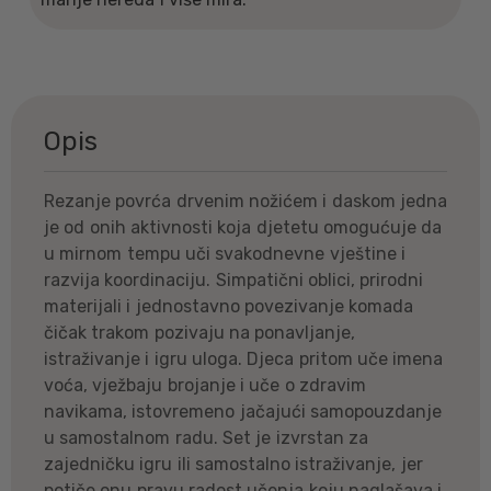
Opis
Rezanje povrća drvenim nožićem i daskom jedna
je od onih aktivnosti koja djetetu omogućuje da
u mirnom tempu uči svakodnevne vještine i
razvija koordinaciju. Simpatični oblici, prirodni
materijali i jednostavno povezivanje komada
čičak trakom pozivaju na ponavljanje,
istraživanje i igru uloga. Djeca pritom uče imena
voća, vježbaju brojanje i uče o zdravim
navikama, istovremeno jačajući samopouzdanje
u samostalnom radu. Set je izvrstan za
zajedničku igru ili samostalno istraživanje, jer
potiče onu pravu radost učenja koju naglašava i