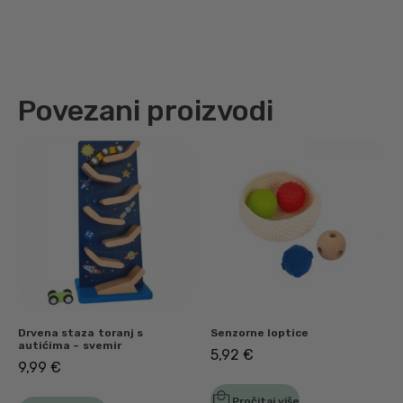
Povezani proizvodi
Drvena staza toranj s
Senzorne loptice
autićima – svemir
5,92
€
9,99
€
Pročitaj više