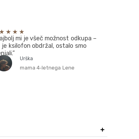
ajbolj mi je všeč možnost odkupa –
n je ksilofon obdržal, ostalo smo
jali.”
Urška
mama 4‑letnega Lene