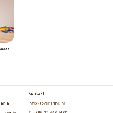
mjesec
Kontakt
tanja
info@toysharing.hr
oslovanja
T: +385 92 463 1489