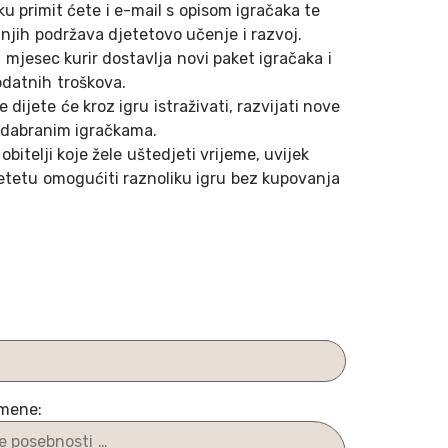
jku primit ćete i e-mail s opisom igračaka te
njih podržava djetetovo učenje i razvoj.
 mjesec kurir dostavlja novi paket igračaka i
datnih troškova.
 dijete će kroz igru istraživati, razvijati nove
o odabranim igračkama.
obitelji koje žele uštedjeti vrijeme, uvijek
jetetu omogućiti raznoliku igru bez kupovanja
omene: