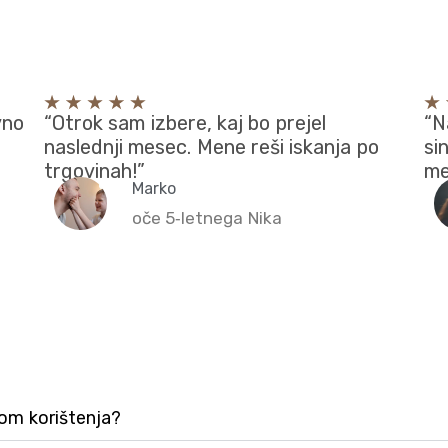
vno
“Otrok sam izbere, kaj bo prejel
“N
naslednji mesec. Mene reši iskanja po
si
trgovinah!”
men
Marko
oče 5‑letnega Nika
kom korištenja?