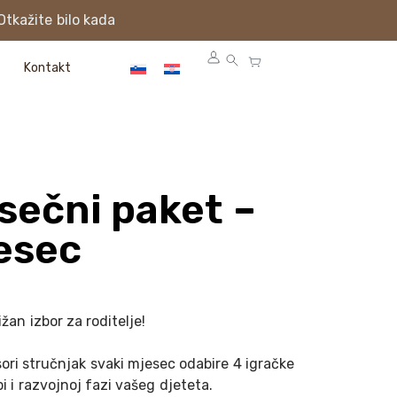
Otkažite bilo kada
Kontakt
sečni paket –
esec
žan izbor za roditelje!
ori stručnjak svaki mjesec odabire 4 igračke
i i razvojnoj fazi vašeg djeteta.