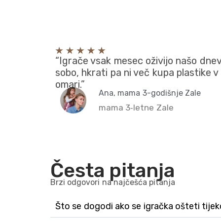
“Igrače vsak mesec oživijo našo dne
sobo, hkrati pa ni več kupa plastike v
omari.”
Ana, mama 3-godišnje Zale
mama 3‑letne Zale
Česta pitanja
Brzi odgovori na najčešća pitanja
Što se dogodi ako se igračka ošteti tije