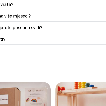
ovrata?
na više mjeseci?
djetetu posebno svidi?
ti?