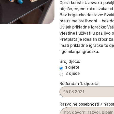
Opis i koristi: Uz svaku pošil
objašnjenjem kako svaka od 
Bez brige oko dostave: Svaki
preuzima prethodni – bez do
Uvijek prikladne igračke: Vaše
vještine i uživati u pažljiv
Pretplata je idealan izbor za 
imati prikladne igračke te d
i gomilanja igračaka.
Broj djece:
1 dijete
2 djece
Rođendan 1. djeteta:
Razvojne posebnosti / nap