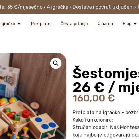
a: 35 €/mjesečno • 4 igračke • Dostava i povrat uključeni • 
Igračke
Pretplate
Česta pitanja
O nama
Blog
Šestomje
26 € / mj
160,00
€
Pretplata na igračke – bezbri
Kako funkcionira:
Stručan odabir: Naš Montess
koje najbolje odgovaraju dob