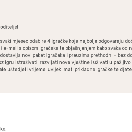
oditelje!
svaki mjesec odabire 4 igračke koje najbolje odgovaraju dobi
ete i e-mail s opisom igračaka te objašnjenjem kako svaka od 
 dostavlja novi paket igračaka i preuzima prethodni – bez d
oz igru istraživati, razvijati nove vještine i uživati u pažlji
 žele uštedjeti vrijeme, uvijek imati prikladne igračke te dje
čke.