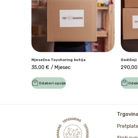
Mjesečna Toysharing kutija
Godišnji
35,00
€
/ Mjesec
290,0
Odaberi opcije
Odabe
Trgovin
Pretplat
Složi svo