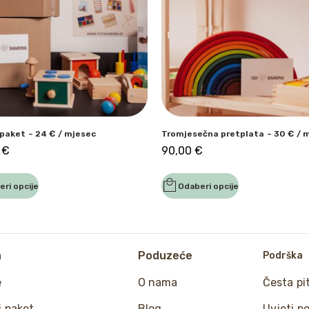
 paket – 24 € / mjesec
Tromjesečna pretplata – 30 € / 
0
€
90,00
€
ri opcije
Odaberi opcije
a
Poduzeće
Podrška
e
O nama
Česta pi
j paket
Blog
Uvjeti p