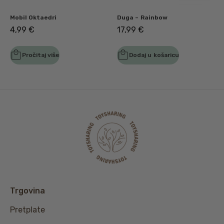
Mobil Oktaedri
Duga – Rainbow
4,99
€
17,99
€
Pročitaj više
Dodaj u košaricu
Trgovina
Pretplate