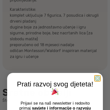
pripovijedanje.
Karakteristike:
komplet uključuje 7 figurica, 7 posudica i okrugli
drveni pladanj
dugine boje za jednostavno učenje i igru
sigurne, prirodne boje, bez nacrtanih lica (za
slobodu mašte)
preporučeno od 18 mjeseci nadalje
odličan Montessori/Waldorf inspiriran materijal
za igru i učenje
Prati razvoj svog djeteta!
Sretne obitelji
Što kažu roditelji koji već posuđuju naše igračke.
Prijavi se na naš newsletter i redovito
primaj
savjete i informacije o razvoju