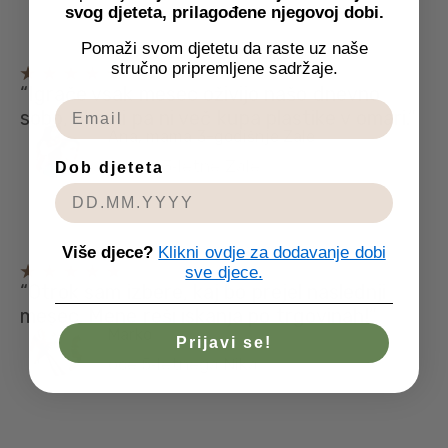
svog djeteta, prilagođene njegovoj dobi.
Pomaži svom djetetu da raste uz naše
stručno pripremljene sadržaje.
“Igrače vsak mesec oživijo našo dnevno
sobo, hkrati pa ni več kupa plastike v omari.”
Ana, mama 3-godišnje Zale
mama 3‑letne Zale
Dob djeteta
Više djece?
Klikni ovdje za dodavanje dobi
sve djece.
“Otrok sam izbere, kaj bo prejel naslednji
mesec. Mene reši iskanja po trgovinah!”
Marko
Prijavi se!
oče 5‑letnega Nika