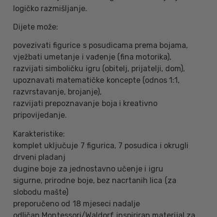
logičko razmišljanje.
Dijete može:
povezivati figurice s posudicama prema bojama,
vježbati umetanje i vađenje (fina motorika),
razvijati simboličku igru (obitelj, prijatelji, dom),
upoznavati matematičke koncepte (odnos 1:1,
razvrstavanje, brojanje),
razvijati prepoznavanje boja i kreativno
pripovijedanje.
Karakteristike:
komplet uključuje 7 figurica, 7 posudica i okrugli
drveni pladanj
dugine boje za jednostavno učenje i igru
sigurne, prirodne boje, bez nacrtanih lica (za
slobodu mašte)
preporučeno od 18 mjeseci nadalje
odličan Montessori/Waldorf inspiriran materijal za