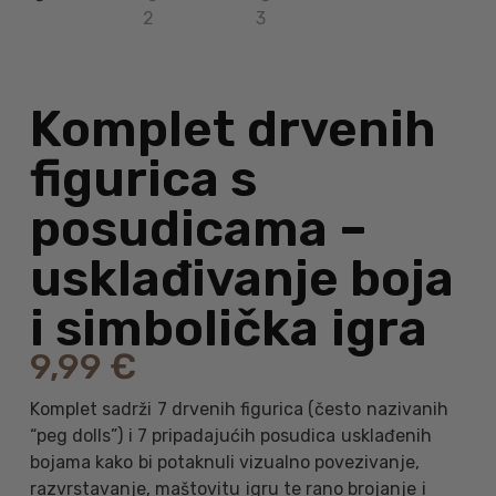
Komplet drvenih
figurica s
posudicama –
usklađivanje boja
i simbolička igra
9,99
€
Komplet sadrži 7 drvenih figurica (često nazivanih
“peg dolls”) i 7 pripadajućih posudica usklađenih
bojama kako bi potaknuli vizualno povezivanje,
razvrstavanje, maštovitu igru te rano brojanje i