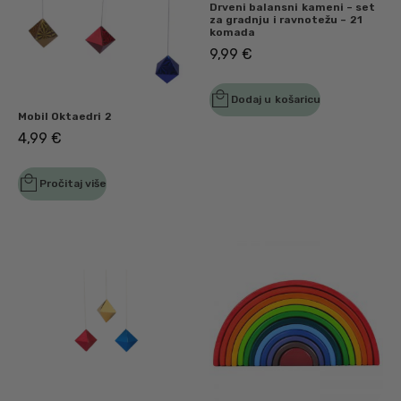
Drveni balansni kameni – set
za gradnju i ravnotežu – 21
komada
9,99
€
Dodaj u košaricu
Mobil Oktaedri 2
4,99
€
Pročitaj više