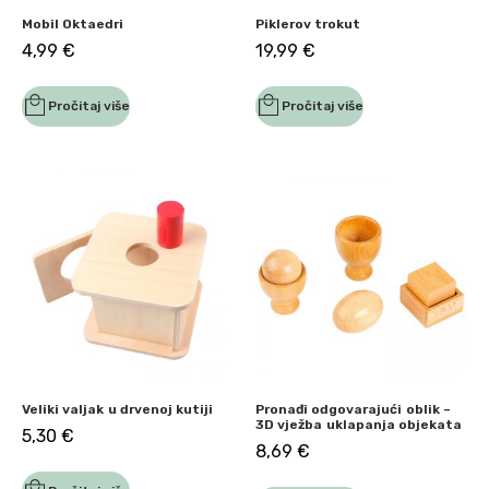
Mobil Oktaedri
Piklerov trokut
4,99
€
19,99
€
Pročitaj više
Pročitaj više
Veliki valjak u drvenoj kutiji
Pronađi odgovarajući oblik –
3D vježba uklapanja objekata
5,30
€
8,69
€