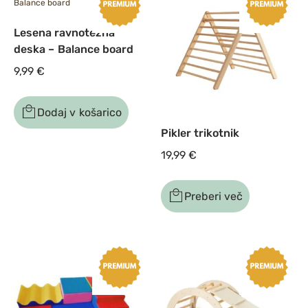
Lesena ravnotežna
deska – Balance board
9,99
€
Dodaj v košarico
Pikler trikotnik
19,99
€
Preberi več