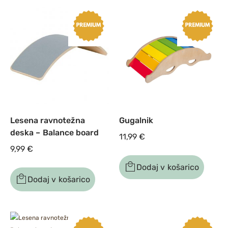
Lesena ravnotežna
Gugalnik
deska – Balance board
11,99
€
9,99
€
Dodaj v košarico
Dodaj v košarico